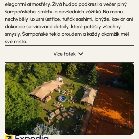
elegantní atmosféry. Živá hudba podkreslila večer plný
šampaňského, smíchu a nevšedních zážitků. Na menu
nechyběly luxusní ústřice, tuňák sashimi, lanýže, kaviár ani
dokonale servírované detaily, které potěšily všechny
smysly. Šampaňské teklo proudem a každý okamžik měl
své místo.
Více fotek