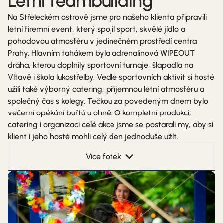
Letní teambuilding
Na Střeleckém ostrově jsme pro našeho klienta připravili
letní firemní event, který spojil sport, skvělé jídlo a
pohodovou atmosféru v jedinečném prostředí centra
Prahy. Hlavním tahákem byla adrenalinová WIPEOUT
dráha, kterou doplnily sportovní turnaje, šlapadla na
Vltavě i škola lukostřelby. Vedle sportovních aktivit si hosté
užili také výborný catering, příjemnou letní atmosféru a
společný čas s kolegy. Tečkou za povedeným dnem bylo
večerní opékání buřtů u ohně. O kompletní produkci,
catering i organizaci celé akce jsme se postarali my, aby si
klient i jeho hosté mohli celý den jednoduše užít.
Více fotek