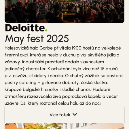
May fest 2025
Holešovická hala Garbe přivítala 1900 hostů na velkolepé
firemní akci, která se nesla v duchu piva, skvělého jídla a
zábavy. Industriální prostředí dodalo slavnostem
jedinečný charakter. K ochutnání bylo více než 15 druhů
piv, osvěžující cidery i nealko. O chutný zážitek se postaral
pestrý catering – grilované dobroty, česká klasika,
křupavé belgické hranolky i sladké churros. Hudební
atmosféru rozezvučela živá poprocková kapela a večer
uzavřel DJ, který roztančil celou halu až do noci.
Více fotek