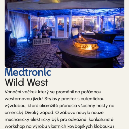
Wild West
Vánoční večírek který se proměnil na pořádnou
westernovou jízdu! Stylový prostor s autentickou
výzdobou, která okamžitě přenesla všechny hosty na
americký Divoký západ. O zábavu nebyla nouze:
mechanický elektrický býk pro odvážné, karikaturisté,
workshop na výrobu vlastních kovbojských klobouků i