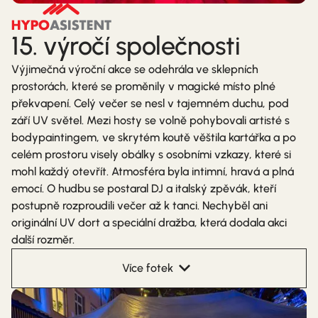
15. výročí společnosti
Výjimečná výroční akce se odehrála ve sklepních
prostorách, které se proměnily v magické místo plné
překvapení. Celý večer se nesl v tajemném duchu, pod
září UV světel. Mezi hosty se volně pohybovali artisté s
bodypaintingem, ve skrytém koutě věštila kartářka a po
celém prostoru visely obálky s osobními vzkazy, které si
mohl každý otevřít. Atmosféra byla intimní, hravá a plná
emocí. O hudbu se postaral DJ a italský zpěvák, kteří
postupně rozproudili večer až k tanci. Nechyběl ani
originální UV dort a speciální dražba, která dodala akci
další rozměr.
Více fotek