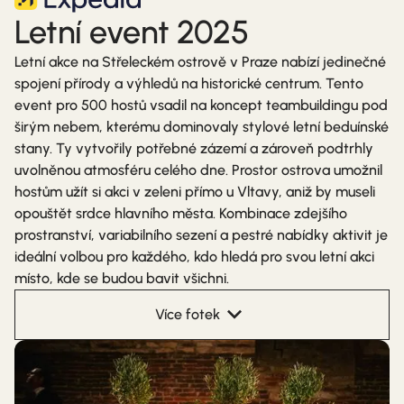
Letní event 2025
Letní akce na Střeleckém ostrově v Praze nabízí jedinečné
spojení přírody a výhledů na historické centrum. Tento
event pro 500 hostů vsadil na koncept teambuildingu pod
širým nebem, kterému dominovaly stylové letní beduínské
stany. Ty vytvořily potřebné zázemí a zároveň podtrhly
uvolněnou atmosféru celého dne. Prostor ostrova umožnil
hostům užít si akci v zeleni přímo u Vltavy, aniž by museli
opouštět srdce hlavního města. Kombinace zdejšího
prostranství, variabilního sezení a pestré nabídky aktivit je
ideální volbou pro každého, kdo hledá pro svou letní akci
místo, kde se budou bavit všichni.
Více fotek