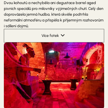
Dvou kohoutů a nechyběla ani degustace barrel aged
pivních speciálů pro milovníky výjimečných chutí. Celý den
doprovázela jemná hudba, která skvěle podtrhla
neformální atmosféru a přispěla k příjemným rozhovorům
i sdílení dojmů.
Více fotek