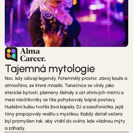
Tajemná mytologie
Noc, kdy ožívají legendy. Potemnělý prostor, závoj kouře a
atmosféra, ze které mrazilo. Tanečnice se vlnily jako
éterické bytosti, plameny šlehaly z úst ohnivých mistrů a
mezi návštěvníky se tiše pohybovaly bájné postavy.
Hudební kulisu tvořila živá kapela, DJ a saxofonistka, jejíž
tóny propojovaly realitu s mystikou. Každý detail večera
byl promyšlen tak, aby vtáhl do světa, kde vládnou mýty
a záhady.