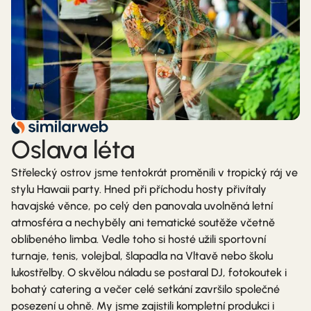
Oslava léta
Střelecký ostrov jsme tentokrát proměnili v tropický ráj ve
stylu Hawaii party. Hned při příchodu hosty přivítaly
havajské věnce, po celý den panovala uvolněná letní
atmosféra a nechyběly ani tematické soutěže včetně
oblíbeného limba. Vedle toho si hosté užili sportovní
turnaje, tenis, volejbal, šlapadla na Vltavě nebo školu
lukostřelby. O skvělou náladu se postaral DJ, fotokoutek i
bohatý catering a večer celé setkání završilo společné
posezení u ohně. My jsme zajistili kompletní produkci i