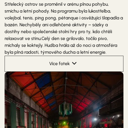
Střelecký ostrov se proměnil v arénu plnou pohybu,
smíchu a letní pohody. Na programu byla lukostřelba,
volejbal, tenis, ping pong, pétanque i osvěžující šlapadla a
bazén. Nechyběly ani odlehčené aktivity – sázky a
dostihy nebo společenské stolní hry pro ty, kdo chtěli
relaxovat ve stínu.Celý den se grilovalo, točilo pivo,
míchaly se koktejly. Hudba hrála až do noci a atmosféra
byla plná radosti, týmového ducha a letní energie.
Více fotek