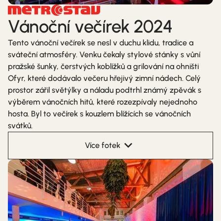
Vánoční večírek 2024
Tento vánoční večírek se nesl v duchu klidu, tradice a
sváteční atmosféry. Venku čekaly stylové stánky s vůní
pražské šunky, čerstvých koblížků a grilování na ohništi
Ofyr, které dodávalo večeru hřejivý zimní nádech. Celý
prostor zářil světýlky a náladu podtrhl známý zpěvák s
výběrem vánočních hitů, které rozezpívaly nejednoho
hosta. Byl to večírek s kouzlem blížících se vánočních
svátků.
Více fotek