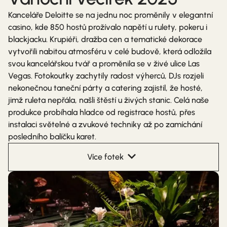
Kanceláře Deloitte se na jednu noc proměnily v elegantní
casino, kde 850 hostů prožívalo napětí u rulety, pokeru i
blackjacku. Krupiéři, dražba cen a tematické dekorace
vytvořili nabitou atmosféru v celé budově, která odložila
svou kancelářskou tvář a proměnila se v živé ulice Las
Vegas. Fotokoutky zachytily radost výherců, DJs rozjeli
nekonečnou taneční párty a catering zajistil, že hosté,
jimž ruleta nepřála, našli štěstí u živých stanic. Celá naše
produkce probíhala hladce od registrace hostů, přes
instalaci světelné a zvukové techniky až po zamíchání
posledního balíčku karet.
Více fotek